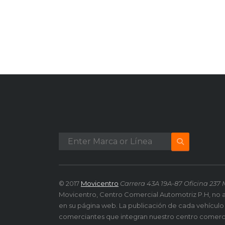
© 2017
Movicentro
Carrera 43A 19A-87 Oficina 237 
Movicentro, Centro Comercial Automotriz P.H, no 
en su página web. La publicación de cada vehículo
comerciantes que integran nuestro centro comerc