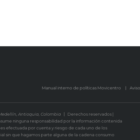
Manual interno de políticas Movicentro
Avis
Medellín, Antioquia, Colombia
Derechos reservados |
asume ninguna responsabilidad por la información contenida
 es efectuada por cuenta y riesgo de cada uno de los
ial sin que hagamos parte alguna de la cadena consumo