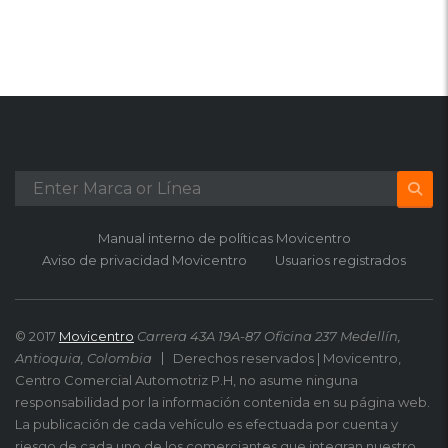
Manual interno de políticas Movicentro
Aviso de privacidad Movicentro
Usuarios registrados
© 2017
Movicentro
Carrera 43A 19A-87 Oficina 237 Medellín,
Antioquia, Colombia
Derechos reservados | Movicentro,
Centro Comercial Automotriz P.H, no asume ninguna
responsabilidad por la información contenida en su página web.
La publicación de cada vehículo es efectuada por cuenta y
riesgo de cada uno de los comerciantes que integran nuestro