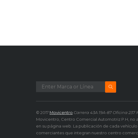
© 2017
Movicentro
Carrera 43A 19A-87 Oficina 237 
Movicentro, Centro Comercial Automotriz P.H, no 
en su página web. La publicación de cada vehículo
comerciantes que integran nuestro centro comerc