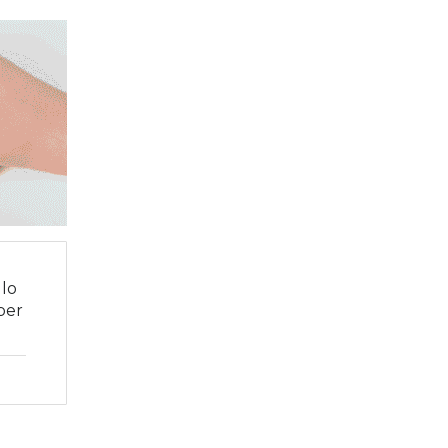
lo
ber