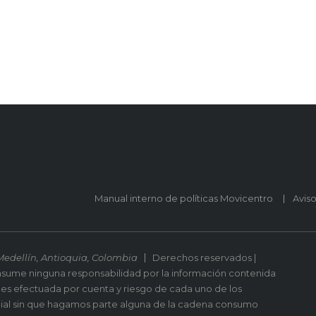
Manual interno de políticas Movicentro
Avis
Medellín, Antioquia, Colombia
Derechos reservados |
asume ninguna responsabilidad por la información contenida
 es efectuada por cuenta y riesgo de cada uno de los
ial sin que hagamos parte alguna de la cadena consumo