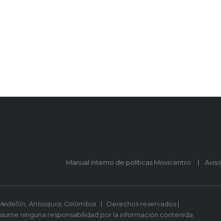
Manual interno de políticas Movicentro
Avis
Medellín, Antioquia, Colombia
Derechos reservados |
asume ninguna responsabilidad por la información contenida