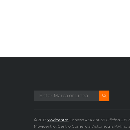
© 2017
Movicentro
Carrera 43A 19A-87 Oficina 237 
Movicentro, Centro Comercial Automotriz P.H, no 