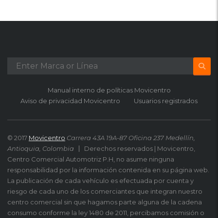
Manual interno de políticas Movicentro
Aviso de privacidad Movicentro
Usuarios registrados
© 2017
Movicentro
Carrera 43A 19A-87 Oficina 237 Medellín,
Antioquia, Colombia
Derechos reservados | Movicentro,
Centro Comercial Automotriz P.H, no asume ninguna
responsabilidad por la información contenida en su página web.
La publicación de cada vehículo es efectuada por cuenta y
riesgo de cada uno de los comerciantes que integran nuestro
centro comercial sin que hagamos parte alguna de la cadena
consumo conforme la ley 1480 de 2011, percibamos comisión o