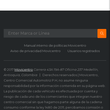
Manual interno de políticas Movicentro
Aviso de privacidad Movicentro
Usuarios registrados
© 2017
Movicentro
Carrera 43A 19A-87 Oficina 237 Medellín,
Antioquia, Colombia
Derechos reservados | Movicentro,
Centro Comercial Automotriz P.H, no asume ninguna
responsabilidad por la información contenida en su página web.
La publicación de cada vehículo es efectuada por cuenta y
riesgo de cada uno de los comerciantes que integran nuestro
centro comercial sin que hagamos parte alguna de la cadena
consumo conforme la ley 1480 de 2011, percibamos comisión o