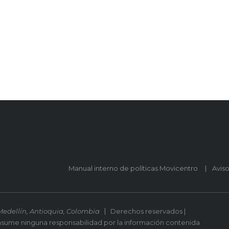
Manual interno de políticas Movicentro
Avis
Medellín, Antioquia, Colombia
Derechos reservados |
asume ninguna responsabilidad por la información contenida