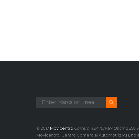
© 2017
Movicentro
Carrera 43A 19A-87 Oficina 237 
Movicentro, Centro Comercial Automotriz P.H, no 