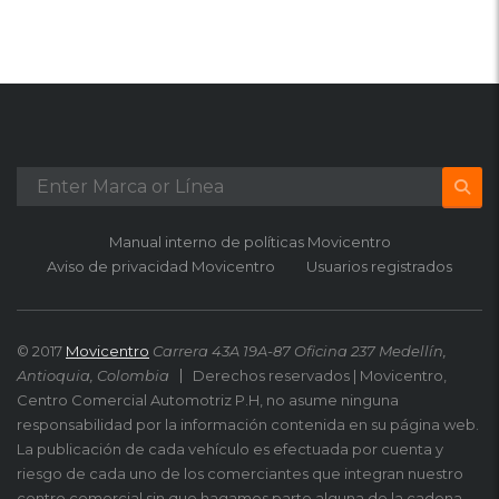
Manual interno de políticas Movicentro
Aviso de privacidad Movicentro
Usuarios registrados
© 2017
Movicentro
Carrera 43A 19A-87 Oficina 237 Medellín,
Antioquia, Colombia
Derechos reservados | Movicentro,
Centro Comercial Automotriz P.H, no asume ninguna
responsabilidad por la información contenida en su página web.
La publicación de cada vehículo es efectuada por cuenta y
riesgo de cada uno de los comerciantes que integran nuestro
centro comercial sin que hagamos parte alguna de la cadena