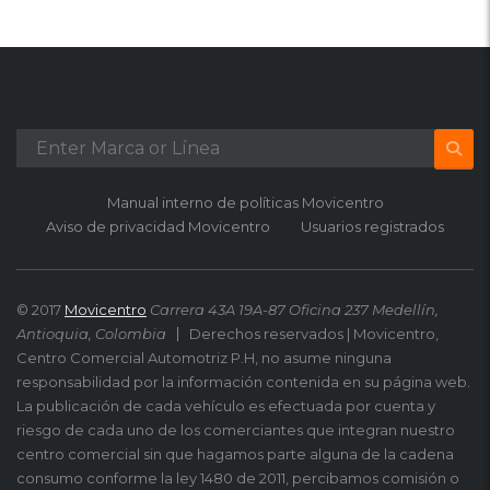
Manual interno de políticas Movicentro
Aviso de privacidad Movicentro
Usuarios registrados
© 2017
Movicentro
Carrera 43A 19A-87 Oficina 237 Medellín,
Antioquia, Colombia
Derechos reservados | Movicentro,
Centro Comercial Automotriz P.H, no asume ninguna
responsabilidad por la información contenida en su página web.
La publicación de cada vehículo es efectuada por cuenta y
riesgo de cada uno de los comerciantes que integran nuestro
centro comercial sin que hagamos parte alguna de la cadena
consumo conforme la ley 1480 de 2011, percibamos comisión o