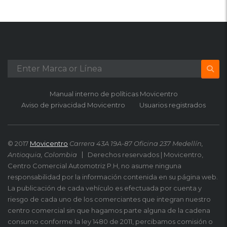
Manual interno de políticas Movicentro
Aviso de privacidad Movicentro
Usuarios registrados
© 2017
Movicentro
Carrera 43A 19A-87 Oficina 237 Medellín,
Antioquia, Colombia
Derechos reservados | Movicentro,
Centro Comercial Automotriz P.H, no asume ninguna
responsabilidad por la información contenida en su página web.
La publicación de cada vehículo es efectuada por cuenta y
riesgo de cada uno de los comerciantes que integran nuestro
centro comercial sin que hagamos parte alguna de la cadena
consumo conforme la ley 1480 de 2011, percibamos comisión o