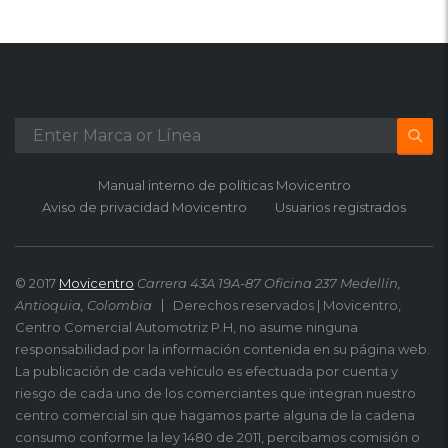
Manual interno de políticas Movicentro
Aviso de privacidad Movicentro
Usuarios registrados
© 2017
Movicentro
Carrera 43A 19A-87 Oficina 237 Medellín,
Antioquia, Colombia
Derechos reservados | Movicentro,
Centro Comercial Automotriz P.H, no asume ninguna
responsabilidad por la información contenida en su página web.
La publicación de cada vehículo es efectuada por cuenta y
riesgo de cada uno de los comerciantes que integran nuestro
centro comercial sin que hagamos parte alguna de la cadena
consumo conforme la ley 1480 de 2011, percibamos comisión o