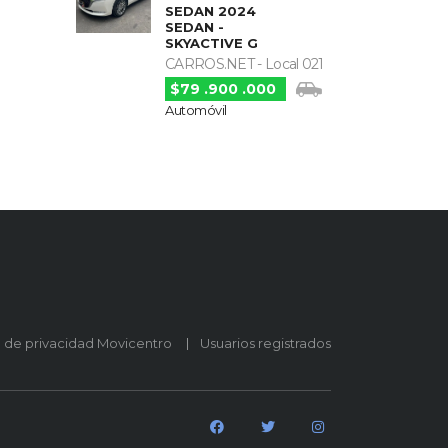
SEDAN 2024
SEDAN -
SKYACTIVE G
CARROS.NET - Local 021
$79 .900 .000
Automóvil
o de privacidad Movicentro
Usuarios registrados