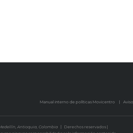
Manual interno de políticas Movicentro
Avis
Medellín, Antioquia, Colombia
Derechos reservados |