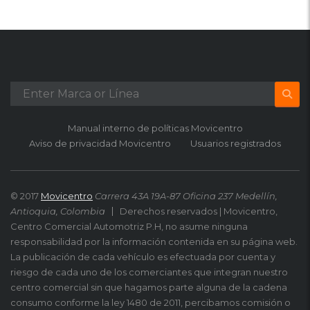
Manual interno de políticas Movicentro
Aviso de privacidad Movicentro
Usuarios registrados
© 2017
Movicentro
Carrera 43A 19A-87 Oficina 237 Medellín,
Antioquia, Colombia
Derechos reservados | Movicentro,
Centro Comercial Automotriz P.H, no asume ninguna
responsabilidad por la información contenida en su página web.
La publicación de cada vehículo es efectuada por cuenta y
riesgo de cada uno de los comerciantes que integran nuestro
centro comercial sin que hagamos parte alguna de la cadena
consumo conforme la ley 1480 de 2011, percibamos comisión o