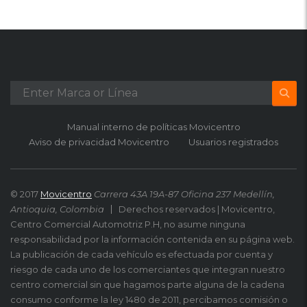
Manual interno de políticas Movicentro
Aviso de privacidad Movicentro
Usuarios registrados
© 2017
Movicentro
Carrera 43A 19A-87 Oficina 237 Medellín,
Antioquia, Colombia
Derechos reservados | Movicentro,
Centro Comercial Automotriz P.H, no asume ninguna
responsabilidad por la información contenida en su página web.
La publicación de cada vehículo es efectuada por cuenta y
riesgo de cada uno de los comerciantes que integran nuestro
centro comercial sin que hagamos parte alguna de la cadena
consumo conforme la ley 1480 de 2011, percibamos comisión o