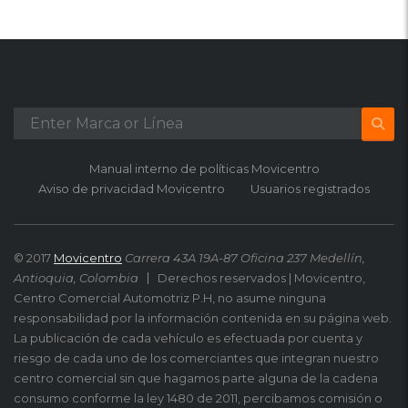
Manual interno de políticas Movicentro
Aviso de privacidad Movicentro
Usuarios registrados
© 2017
Movicentro
Carrera 43A 19A-87 Oficina 237 Medellín,
Antioquia, Colombia
Derechos reservados | Movicentro,
Centro Comercial Automotriz P.H, no asume ninguna
responsabilidad por la información contenida en su página web.
La publicación de cada vehículo es efectuada por cuenta y
riesgo de cada uno de los comerciantes que integran nuestro
centro comercial sin que hagamos parte alguna de la cadena
consumo conforme la ley 1480 de 2011, percibamos comisión o