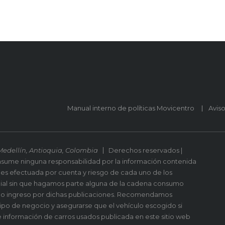
Manual interno de políticas Movicentro
Avis
Medellín, Antioquia, Colombia
Derechos reservados |
asume ninguna responsabilidad por la información contenida
 es efectuada por cuenta y riesgo de cada uno de los
ial sin que hagamos parte alguna de la cadena consumo
n o ingreso por dichas publicaciones. Recomendamos
po de negocio y asegurarse que el vehículo escogido si
 información de carros usados publicada en este sitio web