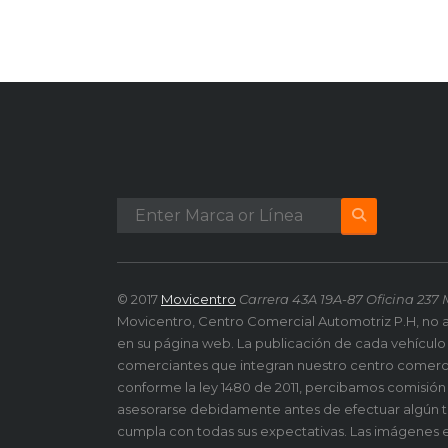
© 2017
Movicentro
Carrera 43A 19A-87 Oficina 237 
Movicentro, Centro Comercial Automotriz P.H, no 
en su página web. La publicación de cada vehículo
comerciantes que integran nuestro centro comerc
conforme la ley 1480 de 2011, percibamos comisió
asesorarse debidamente antes de efectuar algún ti
cumpla con todas sus expectativas. Las imágenes e