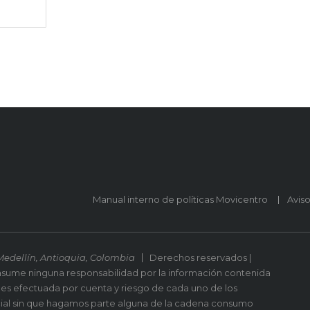
Manual interno de políticas Movicentro
Avis
Medellín, Antioquia, Colombia
Derechos reservados |
asume ninguna responsabilidad por la información contenida
 es efectuada por cuenta y riesgo de cada uno de los
ial sin que hagamos parte alguna de la cadena consumo