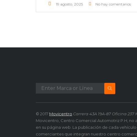
19 agosto, 2025
No hay comentarios
© 2017
Movicentro
Carrera 43A 19A-87 Oficina 237 
Movicentro, Centro Comercial Automotriz P.H, no 
en su página web. La publicación de cada vehículo
comerciantes que integran nuestro centro comerc