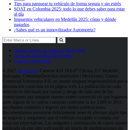
Tips para parquear tu vehículo de forma segura y sin estrés
SOAT en Colombia 2025: todo lo que debes saber para estar
al día
Impuestos vehiculares en Medellín 2025: cómo y dónde
pagarlos
¿Sabes qué es un inmovilizador Automotriz?
Manual interno de políticas Movicentro
Aviso de privacidad Movicentro
Usuarios registrados
© 2017
Movicentro
Carrera 43A 19A-87 Oficina 237 Medellín,
Antioquia, Colombia
Derechos reservados | Movicentro, Centro
Comercial Automotriz P.H, no asume ninguna responsabilidad por la
información contenida en su página web. La publicación de cada
vehículo es efectuada por cuenta y riesgo de cada uno de los
comerciantes que integran nuestro centro comercial sin que hagamos
parte alguna de la cadena consumo conforme la ley 1480 de 2011,
percibamos comisión o ingreso por dichas publicaciones.
Recomendamos asesorarse debidamente antes de efectuar algún tipo
de negocio y asegurarse que el vehículo escogido si cumpla con
todas sus expectativas. Las imágenes e información de carros usados
publicada en este sitio web puede ser objeto de modificaciones sin