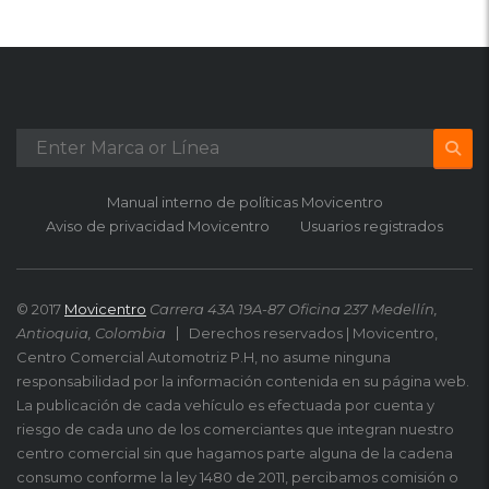
Manual interno de políticas Movicentro
Aviso de privacidad Movicentro
Usuarios registrados
© 2017
Movicentro
Carrera 43A 19A-87 Oficina 237 Medellín,
Antioquia, Colombia
Derechos reservados | Movicentro,
Centro Comercial Automotriz P.H, no asume ninguna
responsabilidad por la información contenida en su página web.
La publicación de cada vehículo es efectuada por cuenta y
riesgo de cada uno de los comerciantes que integran nuestro
centro comercial sin que hagamos parte alguna de la cadena
consumo conforme la ley 1480 de 2011, percibamos comisión o