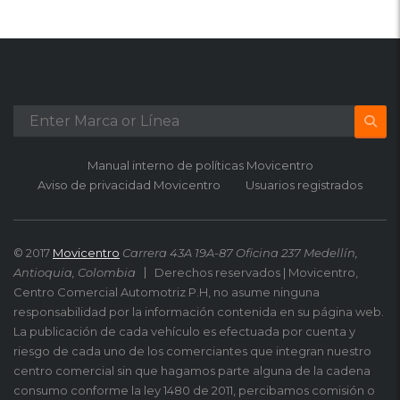
Manual interno de políticas Movicentro
Aviso de privacidad Movicentro
Usuarios registrados
© 2017
Movicentro
Carrera 43A 19A-87 Oficina 237 Medellín,
Antioquia, Colombia
Derechos reservados | Movicentro,
Centro Comercial Automotriz P.H, no asume ninguna
responsabilidad por la información contenida en su página web.
La publicación de cada vehículo es efectuada por cuenta y
riesgo de cada uno de los comerciantes que integran nuestro
centro comercial sin que hagamos parte alguna de la cadena
consumo conforme la ley 1480 de 2011, percibamos comisión o