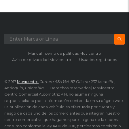
Manual interno de políticas Movicentro
Aviso de privacidad Movicentro
Usuarios registrados
© 2017
Movicentro
Carrera 43A 19A-87 Oficina 237 Medellín,
Antioquia, Colombia
Derechos reservados | Movicentro,
Centro Comercial Automotriz P.H, no asume ninguna
responsabilidad por la información contenida en su página web.
La publicación de cada vehículo es efectuada por cuenta y
riesgo de cada uno de los comerciantes que integran nuestro
centro comercial sin que hagamos parte alguna de la cadena
consumo conforme la ley 1480 de 2011, percibamos comisión o