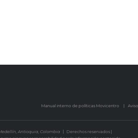
Manual interno de políticas Movicentro
Avis
Medellín, Antioquia, Colombia
Derechos reservados |