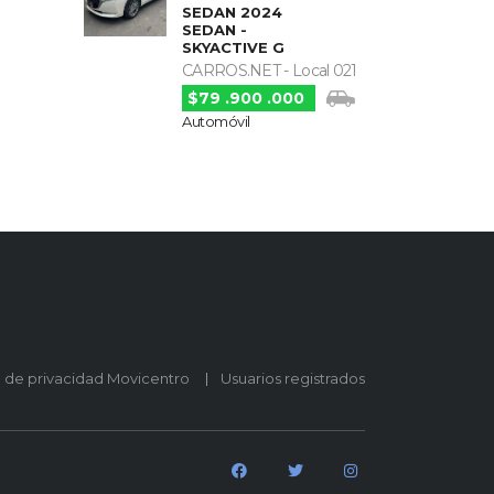
SEDAN 2024
SEDAN -
SKYACTIVE G
CARROS.NET - Local 021
$79 .900 .000
Automóvil
o de privacidad Movicentro
Usuarios registrados