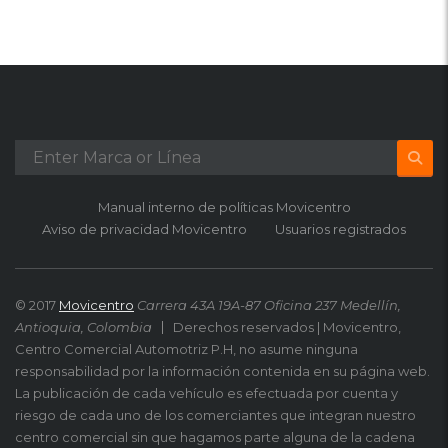
Manual interno de políticas Movicentro
Aviso de privacidad Movicentro
Usuarios registrados
© 2017
Movicentro
Carrera 43A 19A-87 Oficina 237 Medellín,
Antioquia, Colombia
Derechos reservados | Movicentro,
Centro Comercial Automotriz P.H, no asume ninguna
responsabilidad por la información contenida en su página web.
La publicación de cada vehículo es efectuada por cuenta y
riesgo de cada uno de los comerciantes que integran nuestro
centro comercial sin que hagamos parte alguna de la cadena