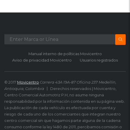
Manual interno de políticas Movicentro
Aviso de privacidad Movicentro
Usuarios registrados
© 2017
Movicentro
Carrera 43A 19A-87 Oficina 237 Medellín,
Antioquia, Colombia
Derechos reservados | Movicentro,
Centro Comercial Automotriz P.H, no asume ninguna
responsabilidad por la información contenida en su página web.
La publicación de cada vehículo es efectuada por cuenta y
riesgo de cada uno de los comerciantes que integran nuestro
centro comercial sin que hagamos parte alguna de la cadena
consumo conforme la ley 1480 de 2011, percibamos comisión o