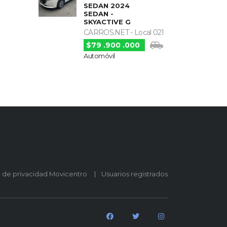
SEDAN 2024
SEDAN -
SKYACTIVE G
CARROS.NET - Local 021
$79 .900 .000
Automóvil
o de privacidad Movicentro
Usuarios registrados