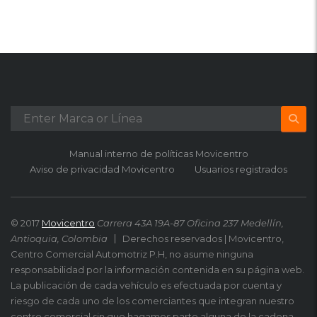
Manual interno de políticas Movicentro
Aviso de privacidad Movicentro
Usuarios registrados
© 2017
Movicentro
Carrera 43A 19A-87 Oficina 237 Medellín,
Antioquia, Colombia
Derechos reservados | Movicentro,
Centro Comercial Automotriz P.H, no asume ninguna
responsabilidad por la información contenida en su página web.
La publicación de cada vehículo es efectuada por cuenta y
riesgo de cada uno de los comerciantes que integran nuestro
centro comercial sin que hagamos parte alguna de la cadena