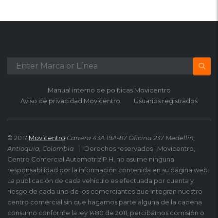
Manual interno de políticas Movicentro
Aviso de privacidad Movicentro
Usuarios registrados
© 2017
Movicentro
Carrera 43A 19A-87 Oficina 237 Medellín,
Antioquia, Colombia
Derechos reservados | Movicentro,
Centro Comercial Automotriz P.H, no asume ninguna
responsabilidad por la información contenida en su página web.
La publicación de cada vehículo es efectuada por cuenta y
riesgo de cada uno de los comerciantes que integran nuestro
centro comercial sin que hagamos parte alguna de la cadena
consumo conforme la ley 1480 de 2011, percibamos comisión o