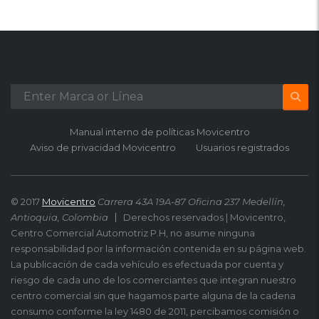
Manual interno de políticas Movicentro
Aviso de privacidad Movicentro
Usuarios registrados
© 2017
Movicentro
Carrera 43A 19A-87 Oficina 237 Medellín,
Antioquia, Colombia
Derechos reservados | Movicentro,
Centro Comercial Automotriz P.H, no asume ninguna
responsabilidad por la información contenida en su página web.
La publicación de cada vehículo es efectuada por cuenta y
riesgo de cada uno de los comerciantes que integran nuestro
centro comercial sin que hagamos parte alguna de la cadena
consumo conforme la ley 1480 de 2011, percibamos comisión o