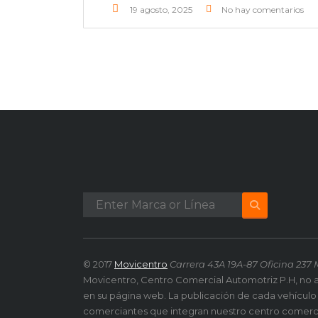
19 agosto, 2025
No hay comentarios
© 2017
Movicentro
Carrera 43A 19A-87 Oficina 237 
Movicentro, Centro Comercial Automotriz P.H, no 
en su página web. La publicación de cada vehículo
comerciantes que integran nuestro centro comerc