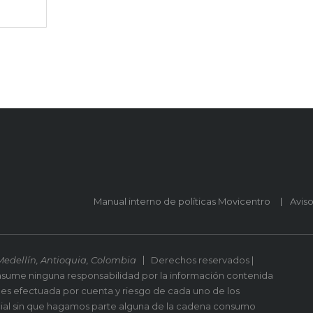
Manual interno de políticas Movicentro
Avis
Medellín, Antioquia, Colombia
Derechos reservados |
asume ninguna responsabilidad por la información contenida
 es efectuada por cuenta y riesgo de cada uno de los
ial sin que hagamos parte alguna de la cadena consumo